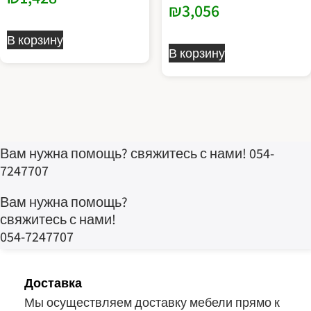
₪
3,056
В корзину
В корзину
Этот
Этот
товар
товар
имеет
имеет
несколько
несколько
вариаций.
вариаций.
Опции
Вам нужна помощь? свяжитесь с нами! 054-
Опции
можно
7247707
можно
выбрать
выбрать
на
Вам нужна помощь?
на
странице
свяжитесь с нами!
странице
товара.
054-7247707
товара.
Доставка
Мы осуществляем доставку мебели прямо к