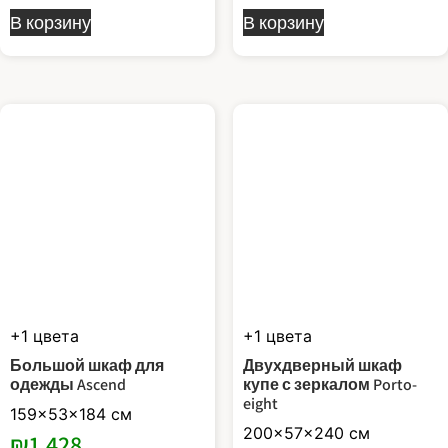
В корзину
В корзину
Этот
Этот
товар
товар
имеет
имеет
несколько
несколько
вариаций.
вариаций.
Опции
Опции
можно
можно
выбрать
выбрать
на
на
странице
странице
товара.
товара.
+1 цвета
+1 цвета
Большой шкаф для
Двухдверный шкаф
одежды Ascend
купе с зеркалом Porto-
eight
159x53x184 см
200x57x240 см
₪
1,428