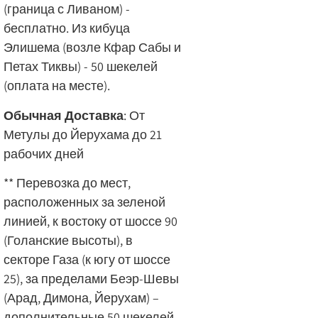
(граница с Ливаном) -
бесплатно. Из кибуца
Элишема (возле Кфар Сабы и
Петах Тиквы) - 50 шекелей
(оплата на месте).
Обычная Доставка
: От
Метулы до Йерухама до 21
рабочих дней
** Перевозка до мест,
расположенных за зеленой
линией, к востоку от шоссе 90
(Голанские высоты), в
секторе Газа (к югу от шоссе
25), за пределами Беэр-Шевы
(Арад, Димона, Йерухам) –
дополнительные 50 шекелей