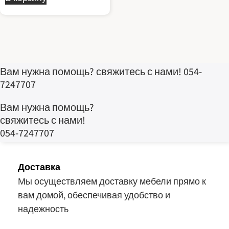
Этот
имеет
товар
несколько
имеет
вариаций.
несколько
Опции
вариаций.
можно
Вам нужна помощь? свяжитесь с нами! 054-
Опции
выбрать
7247707
можно
на
выбрать
странице
Вам нужна помощь?
на
товара.
свяжитесь с нами!
странице
054-7247707
товара.
Доставка
Мы осуществляем доставку мебели прямо к
вам домой, обеспечивая удобство и
надежность