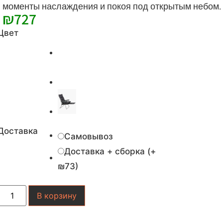
моменты наслаждения и покоя под открытым небом.
₪
727
Цвет
Доставка
Самовывоз
Доставка + сборка (+
₪73)
Количество
В корзину
товара
Стул
для
пикника