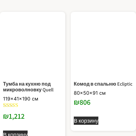
товар
имеет
имеет
несколько
несколько
вариаций.
вариаций.
Опции
Опции
можно
можно
выбрать
выбрать
на
на
странице
странице
товара.
товара.
Тумба на кухню под
Комод в спальню Ecliptic
микроволновку Quell
80x50x91 см
119x41x190 см
₪
806
Оценка
₪
1,212
5.00
В корзину
из 5
Этот
В корзину
товар