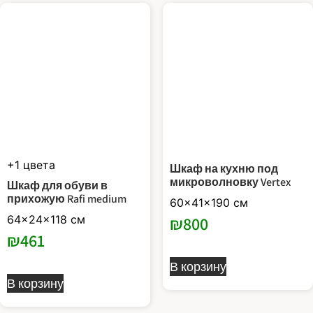
+1 цвета
Шкаф на кухню под
микроволновку Vertex
Шкаф для обуви в
прихожую Rafi medium
60x41x190 см
64x24x118 см
₪
800
₪
461
В корзину
В корзину
Этот
Этот
товар