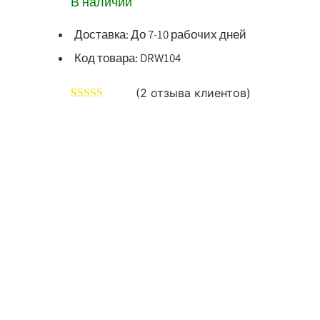
В наличии
Доставка: До 7-10 рабочих дней
Код товара: DRW104
(
2
отзыва клиентов)
Рейтинг
2
5.00
из 5 на
основе
опроса
пользователей