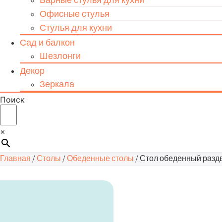
Офисные стулья
Стулья для кухни
Сад и балкон
Шезлонги
Декор
Зеркала
Поиск
×
Главная
/
Столы
/
Обеденные столы
/ Стол обеденный разд